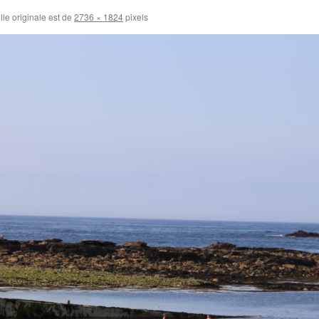
lle originale est de
2736 × 1824
pixels