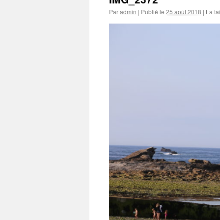
Par
admin
|
Publié le
25 août 2018
|
La tai