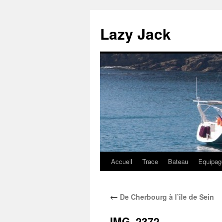
Lazy Jack
Accueil
Trace
Bateau
Equipag
Aller
au
←
De Cherbourg à l’île de Sein
contenu
IMG_2372