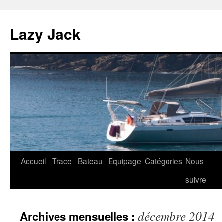
Lazy Jack
Aller
Accueil
Trace
Bateau
Equipage
Catégories
Nous
au
suivre
contenu
décembre 2014
Archives mensuelles :