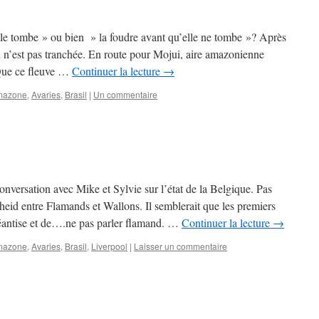
lle tombe » ou bien » la foudre avant qu’elle ne tombe »? Après
 n’est pas tranchée. En route pour Mojui, aire amazonienne
 Que ce fleuve …
Continuer la lecture
→
mazone
,
Avaries
,
Brasil
|
Un commentaire
nversation avec Mike et Sylvie sur l’état de la Belgique. Pas
heid entre Flamands et Wallons. Il semblerait que les premiers
éantise et de….ne pas parler flamand. …
Continuer la lecture
→
mazone
,
Avaries
,
Brasil
,
Liverpool
|
Laisser un commentaire