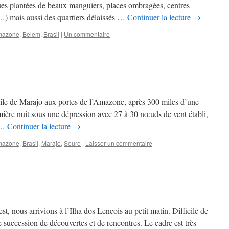
nues plantées de beaux manguiers, places ombragées, centres
…) mais aussi des quartiers délaissés …
Continuer la lecture
→
mazone
,
Belem
,
Brasil
|
Un commentaire
’île de Marajo aux portes de l’Amazone, après 300 miles d’une
ière nuit sous une dépression avec 27 à 30 nœuds de vent établi,
s …
Continuer la lecture
→
mazone
,
Brasil
,
Marajo
,
Soure
|
Laisser un commentaire
t, nous arrivions à l’Ilha dos Lencois au petit matin. Difficile de
e succession de découvertes et de rencontres. Le cadre est très