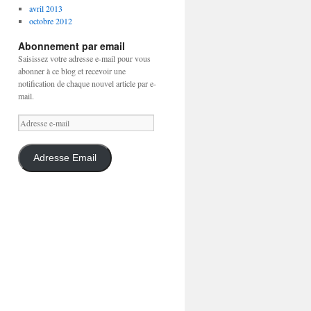
avril 2013
octobre 2012
Abonnement par email
Saisissez votre adresse e-mail pour vous
abonner à ce blog et recevoir une
notification de chaque nouvel article par e-
mail.
Adresse
e-
mail
Adresse Email