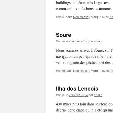
buildings de béton, très larges ave
commerciaux, très bons restaurants
Publié dans
Non classé
|
Marqué avec
A
Soure
Publié le
9 février 2014
par
admin
Nous sommes arrivés à Soure, sur l
navigation un peu éprouvante : prem
veille fatigante des pêcheurs et de
Publié dans
Non classé
|
Marqué avec
A
Ilha dos Lencois
Publié le
2 février 2014
par
admin
430 miles plus loin dans le Nord oues
décrire cette étape qui n’a été qu’un