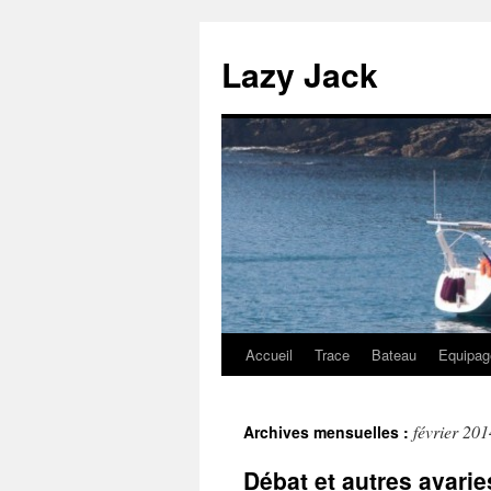
Lazy Jack
Accueil
Trace
Bateau
Equipag
Aller
au
février 201
Archives mensuelles :
contenu
Débat et autres avarie