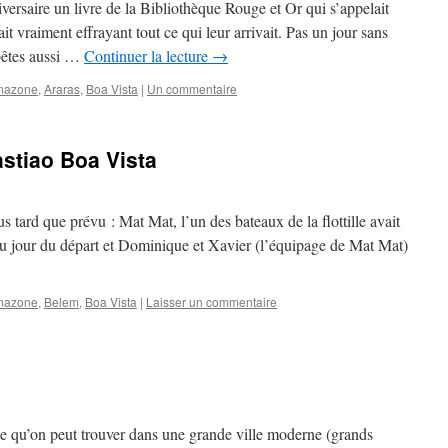
iversaire un livre de la Bibliothèque Rouge et Or qui s’appelait
 vraiment effrayant tout ce qui leur arrivait. Pas un jour sans
 bêtes aussi …
Continuer la lecture
→
mazone
,
Araras
,
Boa Vista
|
Un commentaire
stiao Boa Vista
 tard que prévu : Mat Mat, l’un des bateaux de la flottille avait
e du jour du départ et Dominique et Xavier (l’équipage de Mat Mat)
mazone
,
Belem
,
Boa Vista
|
Laisser un commentaire
e qu’on peut trouver dans une grande ville moderne (grands