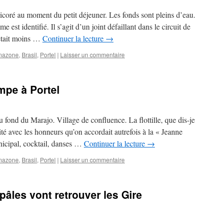
Ricoré au moment du petit déjeuner. Les fonds sont pleins d’eau.
est identifié. Il s’agit d’un joint défaillant dans le circuit de
’était moins …
Continuer la lecture
→
mazone
,
Brasil
,
Portel
|
Laisser un commentaire
mpe à Portel
u fond du Marajo. Village de confluence. La flottille, que dis-je
ité avec les honneurs qu’on accordait autrefois à la « Jeanne
nicipal, cocktail, danses …
Continuer la lecture
→
mazone
,
Brasil
,
Portel
|
Laisser un commentaire
âles vont retrouver les Gire