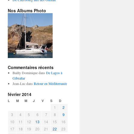
Nos Albums Photo
Commentaires récents
Bailly Dominique
dans
De Lagos à
Gibraltar
Jean-Luc
dans
Retour en Méditerranée
février 2014
L
M
M
J
V
S
D
1
2
3
4
5
6
7
8
9
10
11
12
13
14
15
16
17
18
19
20
21
22
23