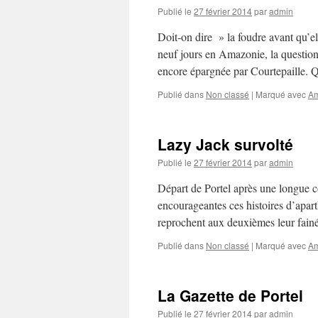
Publié le
27 février 2014
par
admin
Doit-on dire » la foudre avant qu’e
neuf jours en Amazonie, la question
encore épargnée par Courtepaille.
Publié dans
Non classé
|
Marqué avec
A
Lazy Jack survolté
Publié le
27 février 2014
par
admin
Départ de Portel après une longue co
encourageantes ces histoires d’apart
reprochent aux deuxièmes leur fain
Publié dans
Non classé
|
Marqué avec
A
La Gazette de Portel
Publié le
27 février 2014
par
admin