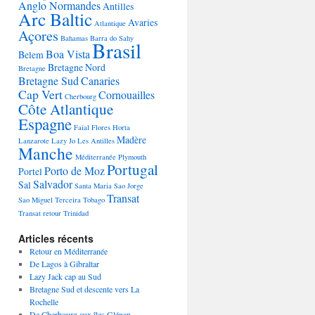
Anglo Normandes
Antilles
Arc Baltic
Avaries
Atlantique
Açores
Bahamas
Barra do Sahy
Brasil
Boa Vista
Belem
Bretagne Nord
Bretagne
Bretagne Sud
Canaries
Cap Vert
Cornouailles
Cherbourg
Côte Atlantique
Espagne
Faial
Flores
Horta
Madère
Lanzarote
Lazy Jo
Les Antilles
Manche
Méditerranée
Plymouth
Portugal
Porto de Moz
Portel
Salvador
Sal
Santa Maria
Sao Jorge
Transat
Sao Miguel
Terceira
Tobago
Transat retour
Trinidad
Articles récents
Retour en Méditerranée
De Lagos à Gibraltar
Lazy Jack cap au Sud
Bretagne Sud et descente vers La
Rochelle
De Cherbourg aux îles Glénan