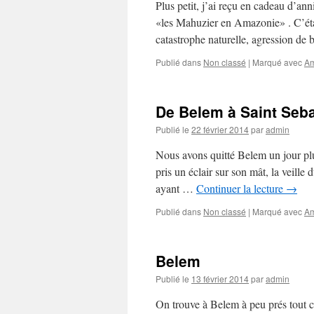
Plus petit, j’ai reçu en cadeau d’ann
«les Mahuzier en Amazonie» . C’était
catastrophe naturelle, agression de
Publié dans
Non classé
|
Marqué avec
A
De Belem à Saint Seba
Publié le
22 février 2014
par
admin
Nous avons quitté Belem un jour plus
pris un éclair sur son mât, la veill
ayant …
Continuer la lecture
→
Publié dans
Non classé
|
Marqué avec
A
Belem
Publié le
13 février 2014
par
admin
On trouve à Belem à peu prés tout c