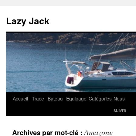
Lazy Jack
Aller
Accueil
Trace
Bateau
Equipage
Catégories
Nous
au
suivre
contenu
Amazone
Archives par mot-clé :