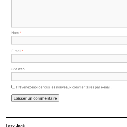
Nom
*
E-mail
*
Site web
Prévenez-moi de tous les nouveaux commentaires par e-mail.
Lazy Jack