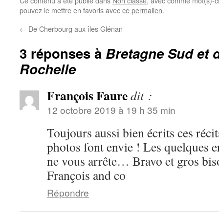
Ce contenu a été publié dans
Non classé
, avec comme mot(s)-c
pouvez le mettre en favoris avec
ce permalien
.
←
De Cherbourg aux îles Glénan
3 réponses à
Bretagne Sud et 
Rochelle
François Faure
dit :
12 octobre 2019 à 19 h 35 min
Toujours aussi bien écrits ces récit
photos font envie ! Les quelques 
ne vous arrête… Bravo et gros bi
François and co
Répondre